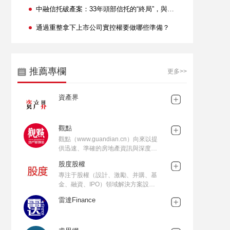
中融信托破產案：33年頭部信托的“終局”，與信托業“剛兌信仰”的徹底終結
通過重整拿下上市公司實控權要做哪些準備？
推薦專欄
更多>>
資產界
觀點
觀點（www.guandian.cn）向來以提
供迅速、準確的房地產資訊與深度內
容給房地產行業、金融資本以及專業
股度股權
市場而享譽業內。公眾號
專注于股權（設計、激勵、并購、基
ID:guandianweixin
金、融資、IPO）領域解決方案設
計。微信公眾號ID：laws51
雷達Finance