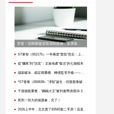
突發！胡興榮被采取強制措施，多弗集團危機始末
ST東智（002175）一年兩度“賣殼”背后：上市公司控制權變更的法律風險與合規邊界
從“爛尾”到“頂流”：文旅地產“復活”的七個樣本
儲架破冰、鎖定期重構、轉債監管升級——上市公司再融資新規解讀
*ST發展（000838）“凈殼”誕生：控股股東破產出清、預重整“同日秒批”
千億德龍重整，“鋼鐵大王”被判連帶清償16.3億！
死刑！恒大的保護傘，完了！
2026上半年，北京賣了93583套二手房！這是近五年最好成績，但真相遠沒這么簡單