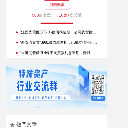
訂閱專欄
508
篇文章
10萬+
次閱讀
“江西光電巨頭”5.06億債務逾期，公司及實控人被立案
“西安港實業”3981萬借款逾期，已成立債務化解工作專班
“香港開發商”9.4億美元貸款利息逾期，難以扭轉經營困境
熱門文章