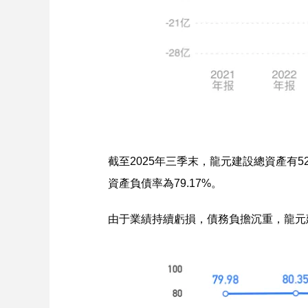
截至2025年三季末，龍元建設總資產有526
資產負債率為79.17%。
由于業績持續虧損，債務負擔沉重，龍元