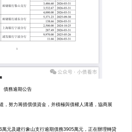
債務逾期公告
道，努力籌措償債資金，并積極與債權人溝通，協商展
66萬元及建行象山支行逾期債務3905萬元，正在辦理轉貸