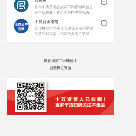
睿思網
作為中國基礎設施及不動產領域信息
綜合服務商，睿思堅持以專業視角洞
察行業發展趨勢及變革，打造最具公
不良資產指南
信力和影響力的垂直服務平臺，輸出
為你推薦99%不良資產從業者都需要
有態度、有銳度、有價值的優質行業
的資訊和指南；加特殊資產行業群，
資訊。
請加：zichanjie888
微信掃描二維碼關注
資產界公眾號