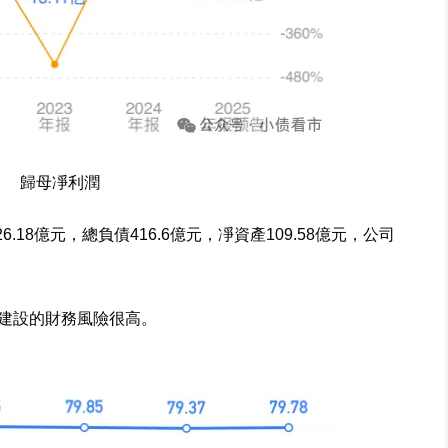
歸母凈利潤
.18億元，總負債416.6億元，凈資產109.58億元，公司
建設的財務風險很高。