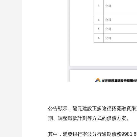
公告顯示，龍元建設正多途徑拓寬融資渠
期、調整還款計劃等方式的償債方案。
其中，浦發銀行寧波分行逾期債務9981.