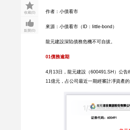
作者：小債看市
收藏(0)
來源：小債看市（ID：little-bond）
點贊(0)
龍元建設深陷債務危機不可自拔。
01債務逾期
4月13日，龍元建設（600491.SH
11億元，占公司最近一期經審計凈資產的1