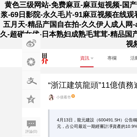
黄色三级网站-免费麻豆-麻豆短视频-国产
浆-69日影院-永久毛片-91麻豆视频在
五月天-精品产国自在拍-久久伊人成人网-
久-超碰女优-日本熟妇成熟毛茸茸-精品国
视
資訊
專欄
活
“浙江建筑龍頭”11億債
小債看市
4月13日，龍元建設（600491.SH）
元，占公司最近一期經審計凈資產的10.9
評論(0)